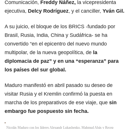
Comunicación,
Freddy Ñáñez,
la vicepresidenta
ejecutiva,
Delcy Rodríguez
, y el canciller,
Yván Gil.
A su juicio, el bloque de los BRICS -fundado por
Brasil, Rusia, India, China y Sudáfrica- se ha
convertido “en el epicentro del nuevo mundo
multipolar, de la nueva geopolítica, de
la
diplomacia de paz” y en
una “esperanza” para
los países del sur global.
Maduro manifestó en abril pasado su deseo de
visitar Rusia y el Kremlin confirmó la puesta en
marcha de los preparativos de ese viaje, que
sin
embargo fue pospuesto sin fecha.
Nicolás Maduro con los líderes Alexandr Lukashenko, Mahmud Abás y Recep