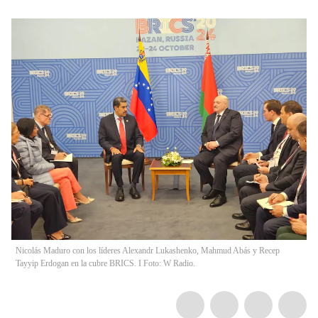
Nicolás Maduro con los líderes Alexandr Lukashenko, Mahmud Abás y Recep
Tayyip Erdogan en la cubre BRICS. I Foto: W Radio.