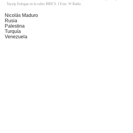
Tayyip Erdogan en la cubre BRICS. I Foto: W Radio.
Nicolás Maduro
Rusia
Palestina
Turquía
Venezuela