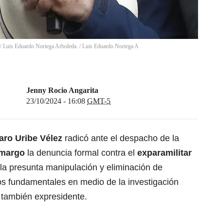
E/ Luis Eduardo Noriega Arboleda.
/
Luis Eduardo Noriega A
Jenny Rocio Angarita
23/10/2024 - 16:08
GMT-5
aro Uribe Vélez
radicó ante el despacho de la
amargo
la denuncia formal contra el
exparamilitar
 la presunta manipulación y eliminación de
os fundamentales en medio de la investigación
 también expresidente.