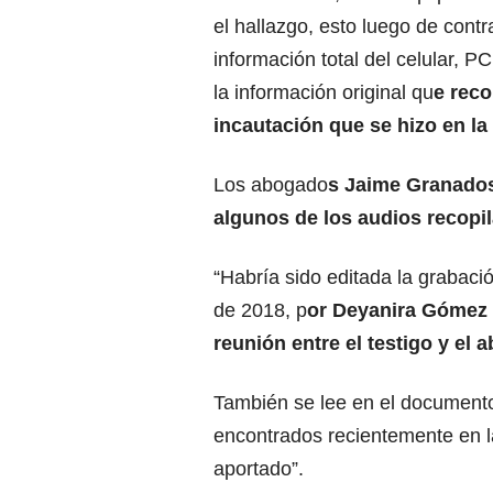
el hallazgo, esto luego de contr
información total del celular, 
la información original qu
e reco
incautación que se hizo en la 
Los abogado
s Jaime Granados
algunos de los audios recopi
“Habría sido editada la grabaci
de 2018, p
or Deyanira Gómez 
reunión entre el testigo y el
También se lee en el documento
encontrados recientemente en l
aportado”.