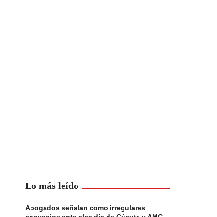
Lo más leído
Abogados señalan como irregulares
convenios ente alcaldía de Cúcuta y AMC