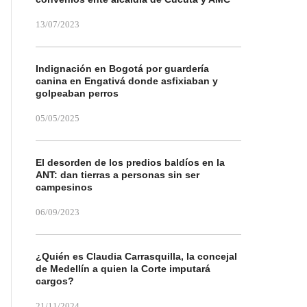
13/07/2023
Indignación en Bogotá por guardería
canina en Engativá donde asfixiaban y
golpeaban perros
05/05/2025
El desorden de los predios baldíos en la
ANT: dan tierras a personas sin ser
campesinos
06/09/2023
¿Quién es Claudia Carrasquilla, la concejal
de Medellín a quien la Corte imputará
cargos?
21/11/2024