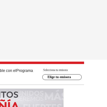
Selecciona tu emisora
ble con el
Programa
Elige tu emisora