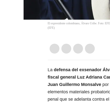
El expresidente colombiano, Álvaro Uribe. Foto: EF
(
EFE
)
La
defensa del exsenador Álv
fiscal general Luz Adriana C
Juan Guillermo Monsalve
por
elementos materiales probatori
penal que se adelanta contra el