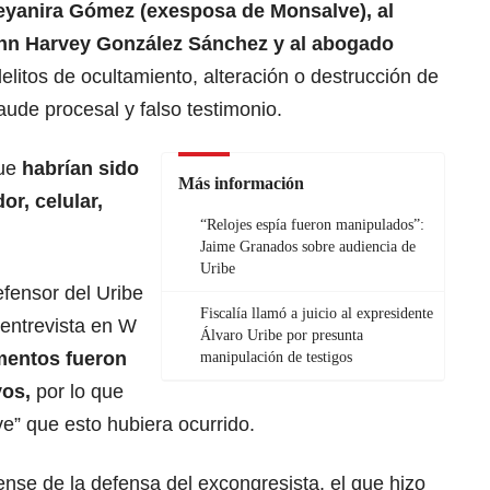
eyanira Gómez (exesposa de Monsalve), al
John Harvey González Sánchez y al abogado
elitos de ocultamiento, alteración o destrucción de
aude procesal y falso testimonio.
ue
habrían sido
Más información
r, celular,
“Relojes espía fueron manipulados”:
Jaime Granados sobre audiencia de
Uribe
fensor del Uribe
Fiscalía llamó a juicio al expresidente
 entrevista en W
Álvaro Uribe por presunta
mentos fueron
manipulación de testigos
vos,
por lo que
” que esto hubiera ocurrido.
ense de la defensa del excongresista, el que hizo