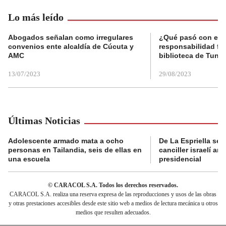
Lo más leído
Abogados señalan como irregulares
¿Qué pasó con el 
convenios ente alcaldía de Cúcuta y
responsabilidad fis
AMC
biblioteca de Tunja
13/07/2023
29/08/2023
Últimas Noticias
Adolescente armado mata a ocho
De La Espriella se 
personas en Tailandia, seis de ellas en
canciller israelí a
una escuela
presidencial
© CARACOL S.A. Todos los derechos reservados.
CARACOL S.A. realiza una reserva expresa de las reproducciones y usos de las obras
y otras prestaciones accesibles desde este sitio web a medios de lectura mecánica u otros
medios que resulten adecuados.