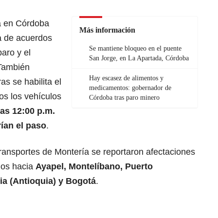
ta en Córdoba
Más información
a de acuerdos
Se mantiene bloqueo en el puente
paro y el
San Jorge, en La Apartada, Córdoba
 También
Hay escasez de alimentos y
s se habilita el
medicamentos: gobernador de
os los vehículos
Córdoba tras paro minero
las 12:00 p.m.
rían el paso
.
ransportes de Montería se reportaron afectaciones
hos hacia
Ayapel, Montelíbano, Puerto
ia (Antioquia) y Bogotá
.