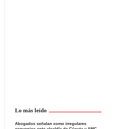
Lo más leído
Abogados señalan como irregulares
convenios ente alcaldía de Cúcuta y AMC