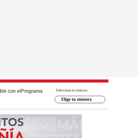
Selecciona tu emisora
ble con el
Programa
Elige tu emisora