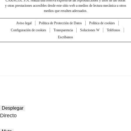
CARACOL S.A. realiza una reserva expresa de las reproducciones y usos de las obras
y otras prestaciones accesibles desde este sitio web a medios de lectura mecánica u otros
medios que resulten adecuados.
Aviso legal
Política de Protección de Datos
Política de cookies
Configuración de cookies
Transparencia
Soluciones W
Teléfonos
Escríbanos
Desplegar
Directo