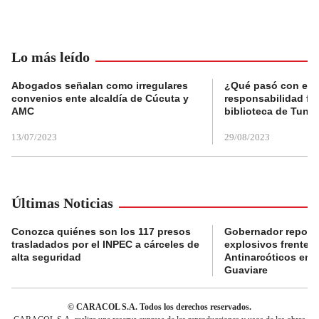
Lo más leído
Abogados señalan como irregulares
¿Qué pasó con el 
convenios ente alcaldía de Cúcuta y
responsabilidad fis
AMC
biblioteca de Tunja
13/07/2023
29/08/2023
Últimas Noticias
Conozca quiénes son los 117 presos
Gobernador reporta
trasladados por el INPEC a cárceles de
explosivos frente 
alta seguridad
Antinarcóticos en 
Guaviare
© CARACOL S.A. Todos los derechos reservados.