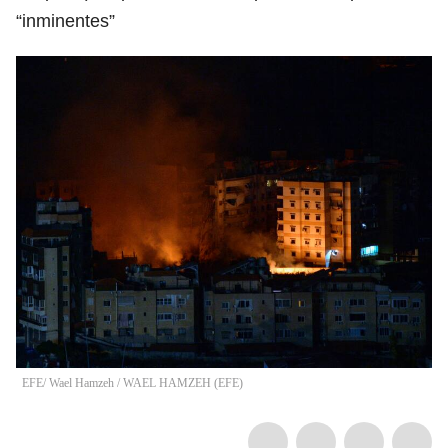
“inminentes”
EFE/ Wael Hamzeh
/
WAEL HAMZEH
(
EFE
)