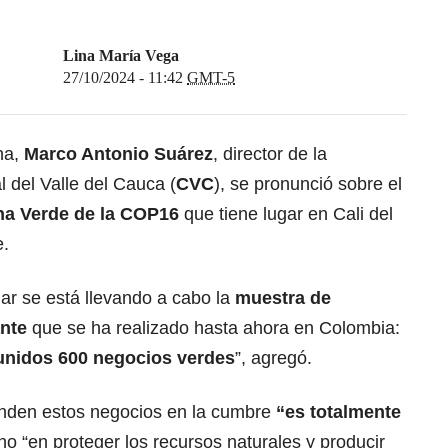
Lina María Vega
27/10/2024 - 11:42
GMT-5
na,
Marco Antonio Suárez
, director de la
del Valle del Cauca (
CVC
), se pronunció sobre el
ona Verde de la COP16
que tiene lugar en Cali del
e.
ar se está llevando a cabo la
muestra de
nte
que se ha realizado hasta ahora en Colombia:
unidos 600 negocios verdes
”, agregó.
nden estos negocios en la cumbre
“es totalmente
ho “en proteger los recursos naturales y producir