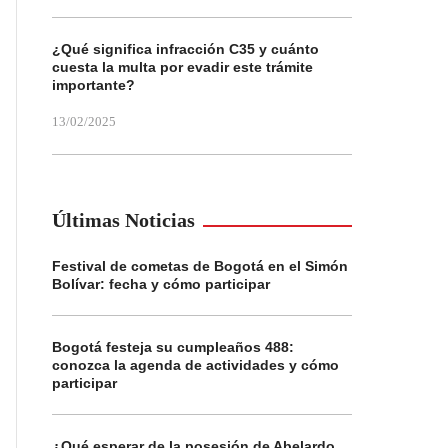
¿Qué significa infracción C35 y cuánto
cuesta la multa por evadir este trámite
importante?
13/02/2025
Últimas Noticias
Festival de cometas de Bogotá en el Simón
Bolívar: fecha y cómo participar
Bogotá festeja su cumpleaños 488:
conozca la agenda de actividades y cómo
participar
¿Qué esperar de la posesión de Abelardo