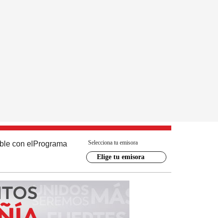
Selecciona tu emisora
ble con el
Programa
Elige tu emisora