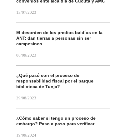
convenios ente alcaldía de Cúcuta y AMC
13/07/2023
El desorden de los predios baldíos en la
ANT: dan tierras a personas sin ser
campesinos
06/09/2023
¿Qué pasó con el proceso de
responsabilidad fiscal por el parque
biblioteca de Tunja?
29/08/2023
¿Cómo saber si tengo un proceso de
embargo? Paso a paso para verificar
19/09/2024