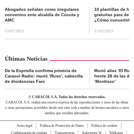
Abogados señalan como irregulares
10 plantillas de hoj
convenios ente alcaldía de Cúcuta y
gratuitas para des
AMC
¿Cómo convertirla
13/07/2023
11/02/2025
Últimas Noticias
De la Espriella confirma primicia de
Murió alias ‘El Ruso
Caracol Radio: murió ‘Ruso’, cabecilla
frente 28 de las di
de disidencias Farc
‘Mordisco’
© CARACOL S.A. Todos los derechos reservados.
CARACOL S.A. realiza una reserva expresa de las reproducciones y usos de las obras
y otras prestaciones accesibles desde este sitio web a medios de lectura mecánica u otros
medios que resulten adecuados.
Aviso legal
Política de Protección de Datos
Política de cookies
Configuración de cookies
Transparencia
Soluciones W
Teléfonos