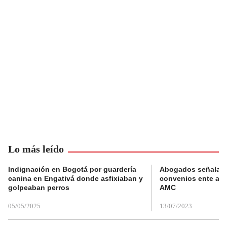
Lo más leído
Indignación en Bogotá por guardería
Abogados señalan 
canina en Engativá donde asfixiaban y
convenios ente alc
golpeaban perros
AMC
05/05/2025
13/07/2023