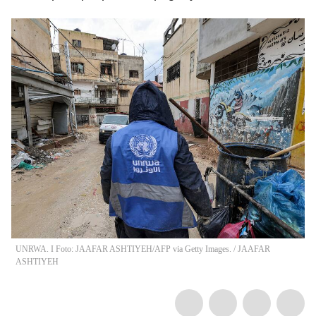
UNRWA. I Foto: JAAFAR ASHTIYEH/AFP via Getty Images.
/
JAAFAR
ASHTIYEH