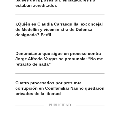
países de la posesión: embajadores no
estaban acreditados
¿Quién es Claudia Carrasquilla, exconcejal
de Medellín y viceministra de Defensa
designada? Perfil
Denunciante que sigue en proceso contra
Jorge Alfredo Vargas se pronuncia: “No me
retracto de nada”
Cuatro procesados por presunta
corrupción en Comfamiliar Nariño quedaron
privados de la libertad