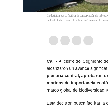
La decisión busca facilitar la conservación de la biod
de los Estados. Foto: EFE/ Ernesto Guzmán
/
Ernest
Cali
Al cierre del Segmento de
alcanzaron un avance significa
plenaria central, aprobaron un
marinas de importancia ecoló
marco global de biodiversidad
Esta decisión busca facilitar la