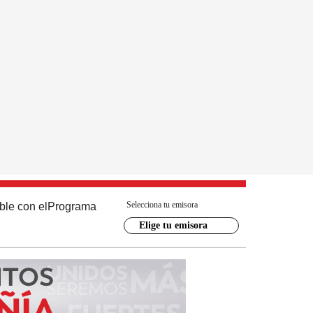
Selecciona tu emisora
ble con el
Programa
Elige tu emisora