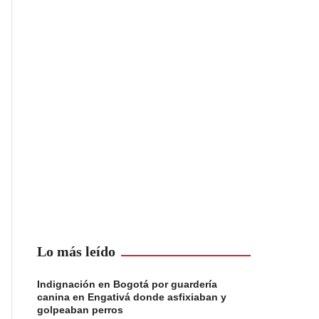
Lo más leído
Indignación en Bogotá por guardería
canina en Engativá donde asfixiaban y
golpeaban perros