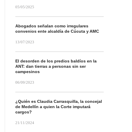
05/05/2025
Abogados señalan como irregulares
convenios ente alcaldía de Cúcuta y AMC
13/07/2023
El desorden de los predios baldíos en la
ANT: dan tierras a personas sin ser
campesinos
06/09/2023
¿Quién es Claudia Carrasquilla, la concejal
de Medellín a quien la Corte imputará
cargos?
21/11/2024