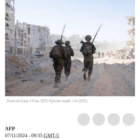
Norte de Gaza. I Foto: EFE/ Ejército israelí.
/
sb
(
EFE
)
AFP
07/11/2024 - 09:35
GMT-5