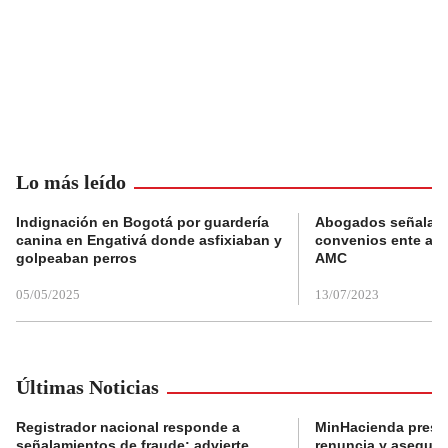
Lo más leído
Indignación en Bogotá por guardería
Abogados señalan 
canina en Engativá donde asfixiaban y
convenios ente alc
golpeaban perros
AMC
05/05/2025
13/07/2023
Últimas Noticias
Registrador nacional responde a
MinHacienda presen
señalamientos de fraude: advierte
renuncia y aseguró