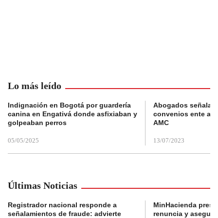
Lo más leído
Indignación en Bogotá por guardería
Abogados señalan 
canina en Engativá donde asfixiaban y
convenios ente alc
golpeaban perros
AMC
05/05/2025
13/07/2023
Últimas Noticias
Registrador nacional responde a
MinHacienda presen
señalamientos de fraude: advierte
renuncia y aseguró