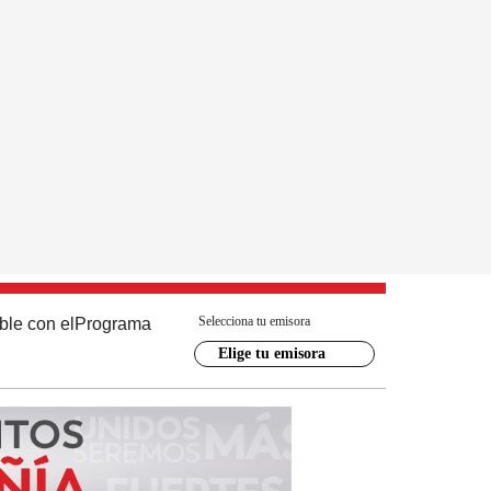
Selecciona tu emisora
ble con el
Programa
Elige tu emisora