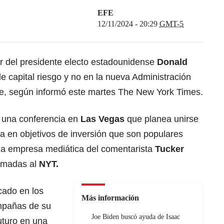
EFE
12/11/2024 - 20:29
GMT-5
yor del presidente electo estadounidense
Donald
de capital riesgo y no en la nueva Administración
dre, según informó este martes The New York Times.
 una conferencia en
Las Vegas
que planea unirse
da en objetivos de inversión que son populares
la empresa mediática del comentarista
Tucker
ormadas al
NYT.
cado en los
Más información
ampañas de su
Joe Biden buscó ayuda de Isaac
uturo en una