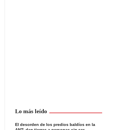
Lo más leído
El desorden de los predios baldíos en la
ANT: dan tierras a personas sin ser