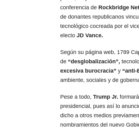
conferencia de
Rockbridge Ne
de donantes republicanos vincu
tecnológico cocreada por el vic
electo
JD Vance.
Según su página web, 1789 Capi
de
“desglobalización”,
tecnol
excesiva burocracia”
y
“anti
ambiente, sociales y de gobern
Pese a todo,
Trump Jr.
formará
presidencial, pues así lo anunc
dicho a otros medios previame
nombramientos del nuevo Gobi