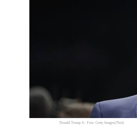
Donald Trump Jr.. Foto: Getty Images
(
Thot
)