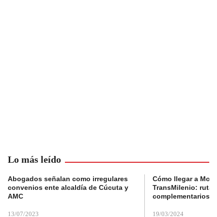
Lo más leído
Abogados señalan como irregulares
Cómo llegar a Mons
convenios ente alcaldía de Cúcuta y
TransMilenio: rutas
AMC
complementarios
13/07/2023
19/03/2024