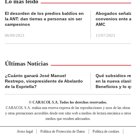
Lo más leído
El desorden de los predios baldíos en
Abogados señalan 
la ANT: dan tierras a personas sin ser
convenios ente alc
campesinos
AMC
06/09/2023
13/07/2023
Últimas Noticias
¿Cuánto ganará José Manuel
Qué subsidios reci
Restrepo, vicepresidente de Abelardo
en la nueva clasifi
de la Espriella?
Beneficios y lo qu
© CARACOL S.A. Todos los derechos reservados.
CARACOL S.A. realiza una reserva expresa de las reproducciones y usos de las obras
y otras prestaciones accesibles desde este sitio web a medios de lectura mecánica u otros
medios que resulten adecuados.
Aviso legal
Política de Protección de Datos
Política de cookies