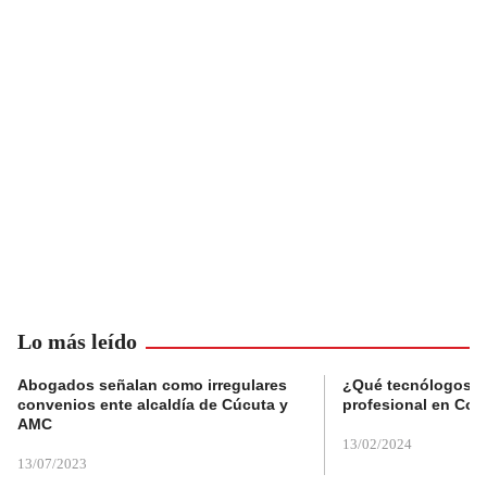
Lo más leído
Abogados señalan como irregulares
¿Qué tecnólogos re
convenios ente alcaldía de Cúcuta y
profesional en Col
AMC
13/02/2024
13/07/2023