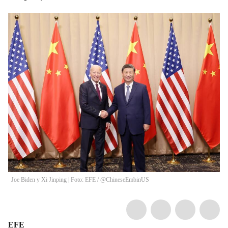
Joe Biden y Xi Jinping | Foto: EFE
/
@ChineseEmbinUS
EFE