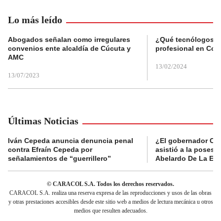
Lo más leído
Abogados señalan como irregulares
¿Qué tecnólogos re
convenios ente alcaldía de Cúcuta y
profesional en Col
AMC
13/02/2024
13/07/2023
Últimas Noticias
Iván Cepeda anuncia denuncia penal
¿El gobernador Ca
contra Efraín Cepeda por
asistió a la posesi
señalamientos de “guerrillero”
Abelardo De La Esp
© CARACOL S.A. Todos los derechos reservados.
CARACOL S.A. realiza una reserva expresa de las reproducciones y usos de las obras
y otras prestaciones accesibles desde este sitio web a medios de lectura mecánica u otros
medios que resulten adecuados.