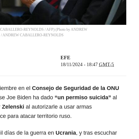
REW CABALLERO-REYNOLDS / AFP) (Photo by ANDREW
/
ANDREW CABALLERO-REYNOLDS
EFE
18/11/2024 - 18:47
GMT-5
viembre en el
Consejo de Seguridad de la ONU
nse Joe Biden ha dado
“un permiso suicida”
al
r Zelenski
al autorizarle a usar armas
e para atacar territorio ruso.
l días de la guerra en
Ucrania
, y tras escuchar