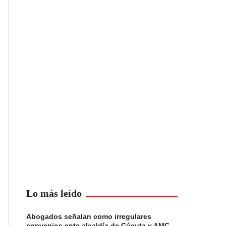
Lo más leído
Abogados señalan como irregulares
convenios ente alcaldía de Cúcuta y AMC