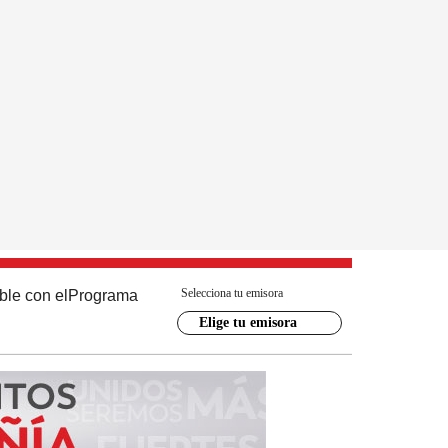
Selecciona tu emisora
ble con el
Programa
Elige tu emisora