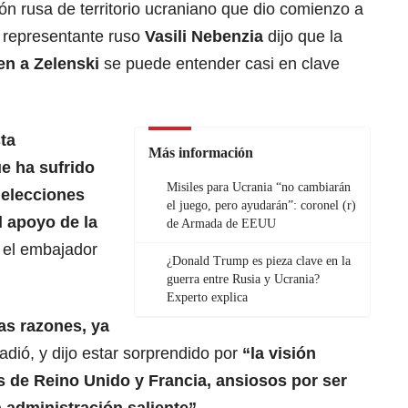
ión rusa de territorio ucraniano que dio comienzo a
l representante ruso
Vasili Nebenzia
dijo que la
en a Zelenski
se puede entender casi en clave
sta
Más información
e ha sufrido
Misiles para Ucrania “no cambiarán
 elecciones
el juego, pero ayudarán”: coronel (r)
l apoyo de la
de Armada de EEUU
o el embajador
¿Donald Trump es pieza clave en la
guerra entre Rusia y Ucrania?
Experto explica
as razones, ya
adió, y dijo estar sorprendido por
“la visión
es de
Reino Unido y Francia
, ansiosos por ser