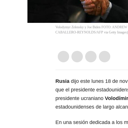
Volodymyr Zelensky y Joe Biden FOTO: AND
CABALLERO-REYNOLDS/AFP via Getty Images)
Rusia
dijo este lunes 18 de no
que el presidente estadounide
presidente ucraniano
Volodími
estadounidenses de largo alcanc
En una sesión dedicada a los mi