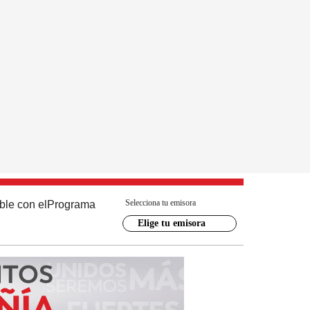
Selecciona tu emisora
ble con el
Programa
Elige tu emisora