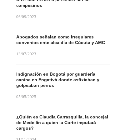
campesinos
06/09/2023
Abogados señalan como irregulares
convenios ente alcaldía de Cúcuta y AMC
13/07/2023
Indignación en Bogotá por guardería
canina en Engativá donde asfixiaban y
golpeaban perros
05/05/2025
¿Quién es Claudia Carrasquilla, la concejal
de Medellín a quien la Corte imputará
cargos?
21/11/2024