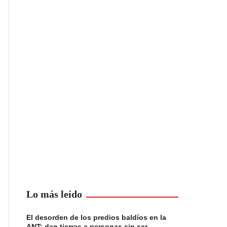
Lo más leído
El desorden de los predios baldíos en la
ANT: dan tierras a personas sin ser