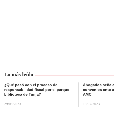
Lo más leído
¿Qué pasó con el proceso de
Abogados señalan 
responsabilidad fiscal por el parque
convenios ente alc
biblioteca de Tunja?
AMC
29/08/2023
13/07/2023