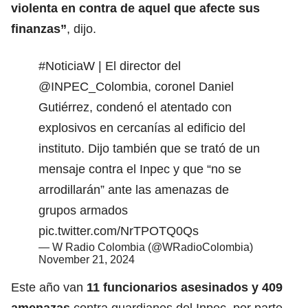
violenta en contra de aquel que afecte sus
finanzas”
, dijo.
#NoticiaW
| El director del
@INPEC_Colombia
, coronel Daniel
Gutiérrez, condenó el atentado con
explosivos en cercanías al edificio del
instituto. Dijo también que se trató de un
mensaje contra el Inpec y que “no se
arrodillarán” ante las amenazas de
grupos armados
pic.twitter.com/NrTPOTQ0Qs
— W Radio Colombia (@WRadioColombia)
November 21, 2024
Este año van
11 funcionarios asesinados y 409
amenazas
contra guardianes del Inpec, por parte