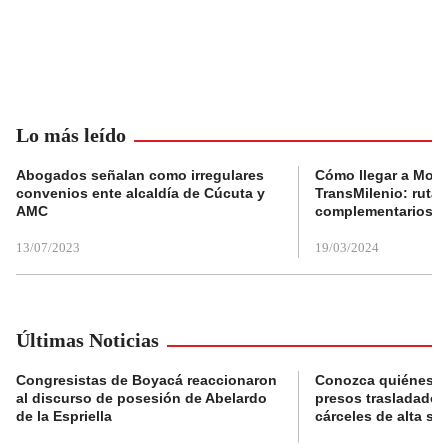
Lo más leído
Abogados señalan como irregulares
Cómo llegar a Mons
convenios ente alcaldía de Cúcuta y
TransMilenio: rutas
AMC
complementarios
13/07/2023
19/03/2024
Últimas Noticias
Congresistas de Boyacá reaccionaron
Conozca quiénes s
al discurso de posesión de Abelardo
presos trasladados
de la Espriella
cárceles de alta se