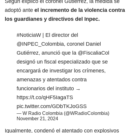
Según explicó el coronel Gutiérrez, la medida se
adoptó ante
el incremento de la violencia contra
los guardianes y directivos del Inpec.
#NoticiaW
| El director del
@INPEC_Colombia
, coronel Daniel
Gutiérrez, anunció que la
@FiscaliaCol
designó un fiscal especializado que se
encargará de investigar los crímenes,
amenazas y atentados contra
funcionarios del instituto →
https://t.co/qHF5IagaTS
pic.twitter.com/GDbTKJoGSS
— W Radio Colombia (@WRadioColombia)
November 21, 2024
Igualmente, condenó el atentado con explosivos