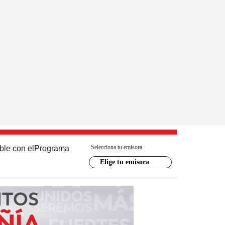
Selecciona tu emisora
ble con el
Programa
Elige tu emisora