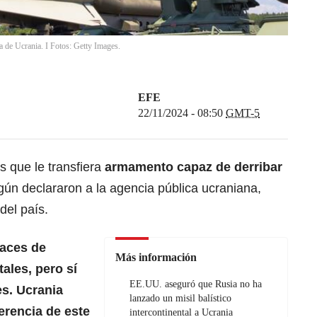
de Ucrania. I Fotos: Getty Images.
EFE
22/11/2024 - 08:50
GMT-5
s que le transfiera
armamento capaz de derribar
gún declararon a la agencia pública ucraniana,
del país.
paces de
Más información
tales, pero sí
EE.UU. aseguró que Rusia no ha
es.
Ucrania
lanzado un misil balístico
erencia de este
intercontinental a Ucrania