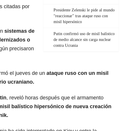
es citadas por
Presidente Zelenski le pide al mundo
“reaccionar” tras ataque ruso con
misil hipersónico
an
sistemas de
Putin confirmó uso de misil balístico
dernizados o
de medio alcance sin carga nuclear
contra Ucrania
egún precisaron
rmó el jueves de un
ataque ruso con un misil
rio ucraniano.
tin
, reveló horas después que el armamento
isil balístico hipersónico de nueva creación
nik.