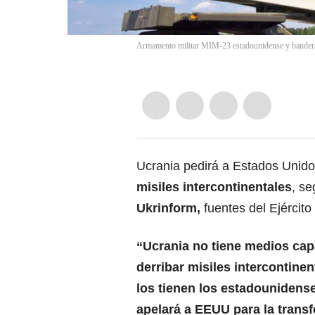
Armamento militar MIM-23 estadounidense y bandera 
Ucrania pedirá a Estados Unido
misiles intercontinentales
, se
Ukrinform,
fuentes del Ejército 
“Ucrania no tiene medios ca
derribar misiles intercontinen
los tienen los estadounidens
apelará a EEUU para la transf