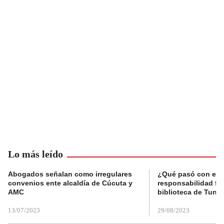
Lo más leído
Abogados señalan como irregulares
¿Qué pasó con el 
convenios ente alcaldía de Cúcuta y
responsabilidad fis
AMC
biblioteca de Tunja
13/07/2023
29/08/2023