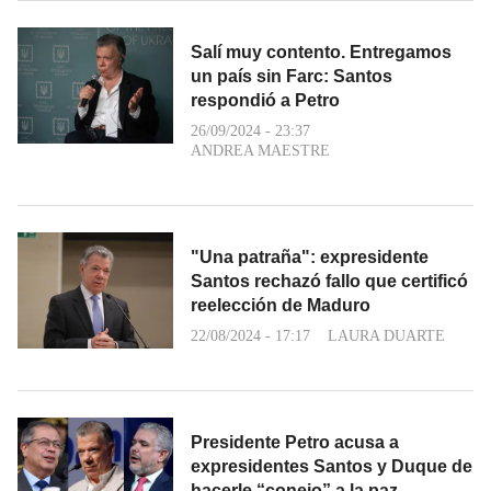
Salí muy contento. Entregamos
un país sin Farc: Santos
respondió a Petro
26/09/2024 - 23:37
ANDREA MAESTRE
"Una patraña": expresidente
Santos rechazó fallo que certificó
reelección de Maduro
22/08/2024 - 17:17
LAURA DUARTE
Presidente Petro acusa a
expresidentes Santos y Duque de
hacerle “conejo” a la paz