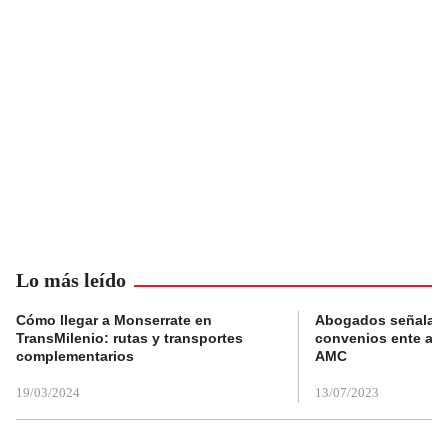
Lo más leído
Cómo llegar a Monserrate en
Abogados señalan 
TransMilenio: rutas y transportes
convenios ente alc
complementarios
AMC
19/03/2024
13/07/2023