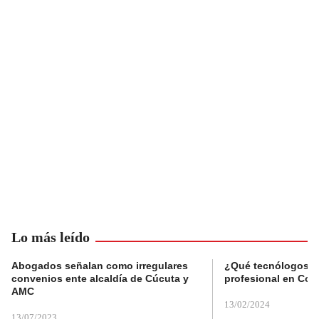
Lo más leído
Abogados señalan como irregulares
¿Qué tecnólogos re
convenios ente alcaldía de Cúcuta y
profesional en Col
AMC
13/02/2024
13/07/2023