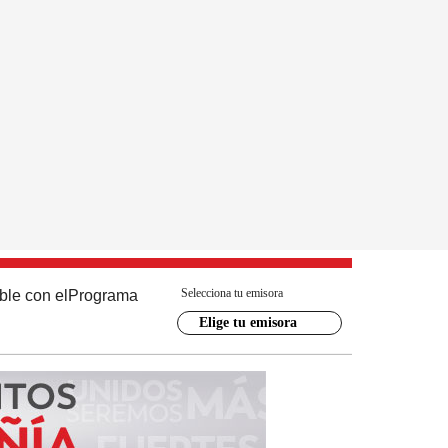
Selecciona tu emisora
ble con el
Programa
Elige tu emisora