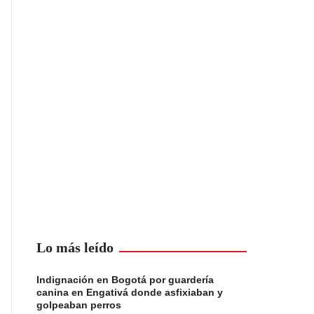
Lo más leído
Indignación en Bogotá por guardería
canina en Engativá donde asfixiaban y
golpeaban perros