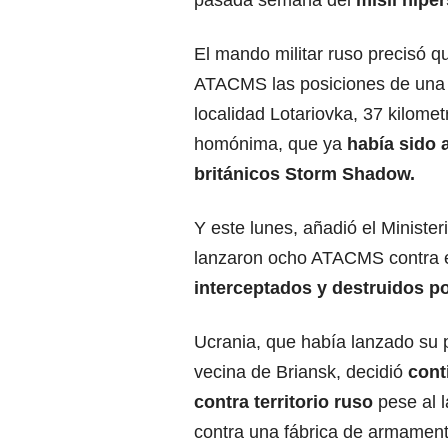
pasada semana del
misil hipe
El mando militar ruso precisó q
ATACMS las posiciones de una di
localidad Lotariovka, 37 kilomet
homónima, que ya
había sido 
británicos Storm Shadow.
Y este lunes, añadió el Minist
lanzaron ocho ATACMS contra 
interceptados y destruidos po
Ucrania, que había lanzado su p
vecina de Briansk, decidió
cont
contra territorio ruso
pese al 
contra una fábrica de armament