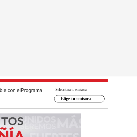
Selecciona tu emisora
ble con el
Programa
Elige tu emisora