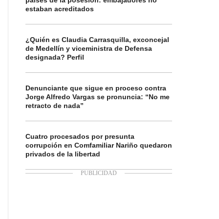
países de la posesión: embajadores no
estaban acreditados
¿Quién es Claudia Carrasquilla, exconcejal
de Medellín y viceministra de Defensa
designada? Perfil
Denunciante que sigue en proceso contra
Jorge Alfredo Vargas se pronuncia: “No me
retracto de nada”
Cuatro procesados por presunta
corrupción en Comfamiliar Nariño quedaron
privados de la libertad