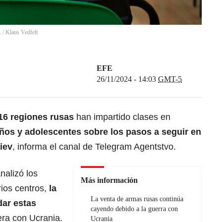
.
/
Klaus Vedfelt
EFE
26/11/2024 - 14:03
GMT-5
16 regiones rusas
han impartido clases en
ños y adolescentes sobre los pasos a seguir en
iev
, informa el canal de Telegram Agentstvo.
nalizó los
Más información
ios centros,
la
La venta de armas rusas continúa
dar estas
cayendo debido a la guerra con
era con Ucrania.
Ucrania