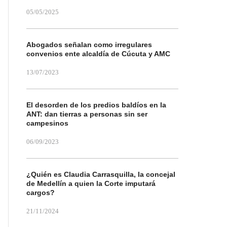
05/05/2025
Abogados señalan como irregulares
convenios ente alcaldía de Cúcuta y AMC
13/07/2023
El desorden de los predios baldíos en la
ANT: dan tierras a personas sin ser
campesinos
06/09/2023
¿Quién es Claudia Carrasquilla, la concejal
de Medellín a quien la Corte imputará
cargos?
21/11/2024