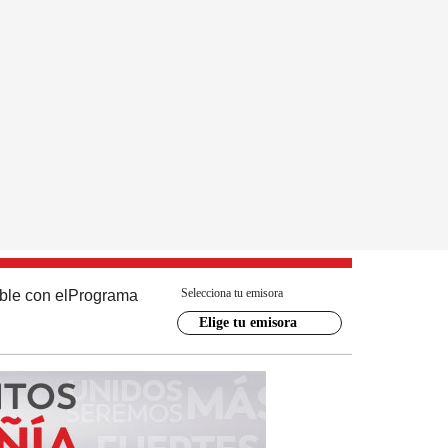
Selecciona tu emisora
ble con el
Programa
Elige tu emisora