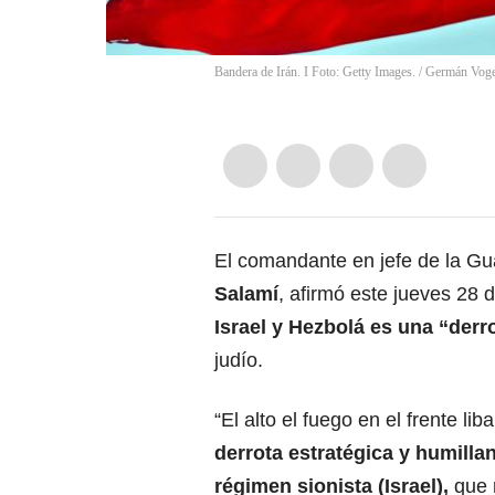
Bandera de Irán. I Foto: Getty Images.
/
Germán Voge
El comandante en jefe de la Gua
Salamí
, afirmó este jueves 28
Israel y Hezbolá es
una “derro
judío.
“El alto el fuego en el frente lib
derrota estratégica y humillan
régimen sionista (Israel),
que 