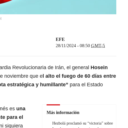
l
EFE
28/11/2024 - 08:50
GMT-5
rdia Revolucionaria de Irán, el general
Hosein
 de noviembre que e
l alto el fuego de 60 días entre
ta estratégica y humillante”
para el Estado
anés es
una
Más información
te para el
Hezbolá proclamó su “victoria” sobre
ni siquiera