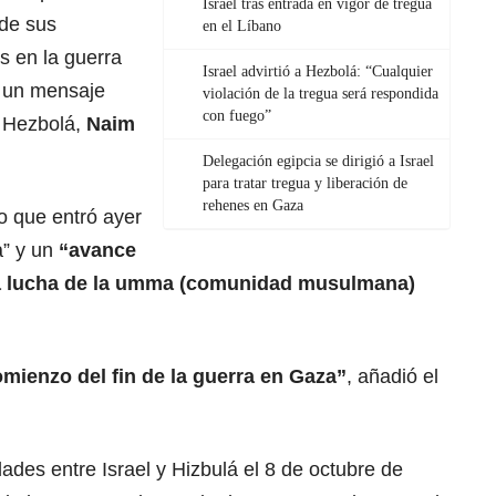
Israel tras entrada en vigor de tregua
 de sus
en el Líbano
s en la guerra
Israel advirtió a Hezbolá: “Cualquier
n un mensaje
violación de la tregua será respondida
con fuego”
e Hezbolá,
Naim
Delegación egipcia se dirigió a Israel
para tratar tregua y liberación de
rehenes en Gaza
go que entró ayer
a” y un
“avance
a lucha de la umma (comunidad musulmana)
omienzo del fin de la guerra en Gaza”
, añadió el
idades entre Israel y Hizbulá el 8 de octubre de