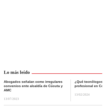
Lo más leído
Abogados señalan como irregulares
¿Qué tecnólogos re
convenios ente alcaldía de Cúcuta y
profesional en Col
AMC
13/02/2024
13/07/2023