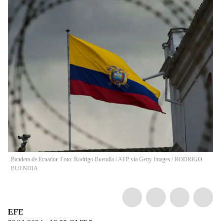
Bandera de Ecuador. Foto: Rodrigo Buendía / AFP vía Getty Images
/
RODRIGO
BUENDIA
EFE