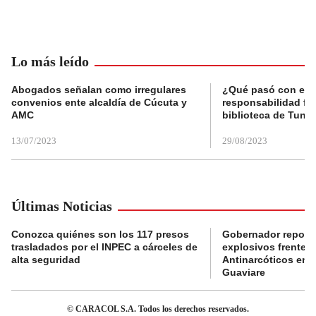
Lo más leído
Abogados señalan como irregulares
¿Qué pasó con el 
convenios ente alcaldía de Cúcuta y
responsabilidad fis
AMC
biblioteca de Tunja
13/07/2023
29/08/2023
Últimas Noticias
Conozca quiénes son los 117 presos
Gobernador reporta
trasladados por el INPEC a cárceles de
explosivos frente 
alta seguridad
Antinarcóticos en 
Guaviare
© CARACOL S.A. Todos los derechos reservados.