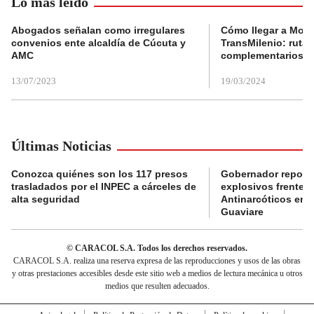
Lo más leído
Abogados señalan como irregulares
Cómo llegar a Mons
convenios ente alcaldía de Cúcuta y
TransMilenio: rutas
AMC
complementarios
13/07/2023
19/03/2024
Últimas Noticias
Conozca quiénes son los 117 presos
Gobernador reporta
trasladados por el INPEC a cárceles de
explosivos frente 
alta seguridad
Antinarcóticos en 
Guaviare
© CARACOL S.A. Todos los derechos reservados.
CARACOL S.A. realiza una reserva expresa de las reproducciones y usos de las obras
y otras prestaciones accesibles desde este sitio web a medios de lectura mecánica u otros
medios que resulten adecuados.