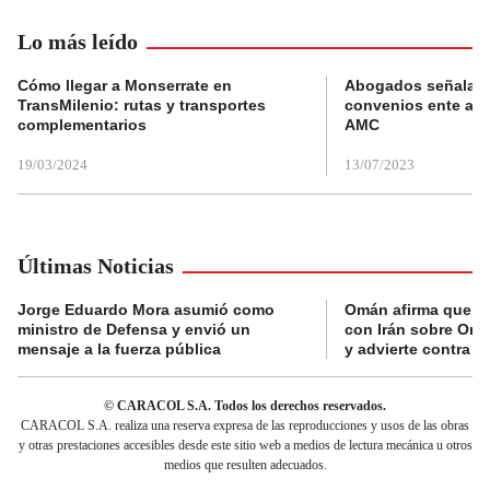
Lo más leído
Cómo llegar a Monserrate en
Abogados señalan 
TransMilenio: rutas y transportes
convenios ente alc
complementarios
AMC
19/03/2024
13/07/2023
Últimas Noticias
Jorge Eduardo Mora asumió como
Omán afirma que n
ministro de Defensa y envió un
con Irán sobre Orm
mensaje a la fuerza pública
y advierte contra a
© CARACOL S.A. Todos los derechos reservados.
CARACOL S.A. realiza una reserva expresa de las reproducciones y usos de las obras
y otras prestaciones accesibles desde este sitio web a medios de lectura mecánica u otros
medios que resulten adecuados.