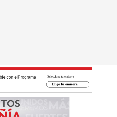
Selecciona tu emisora
ble con el
Programa
Elige tu emisora