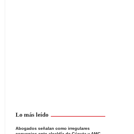
Lo más leído
Abogados señalan como irregulares
convenios ente alcaldía de Cúcuta y AMC