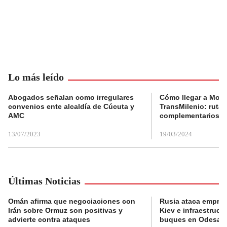
Lo más leído
Abogados señalan como irregulares
Cómo llegar a Mons
convenios ente alcaldía de Cúcuta y
TransMilenio: rutas
AMC
complementarios
13/07/2023
19/03/2024
Últimas Noticias
Omán afirma que negociaciones con
Rusia ataca empres
Irán sobre Ormuz son positivas y
Kiev e infraestructu
advierte contra ataques
buques en Odesa