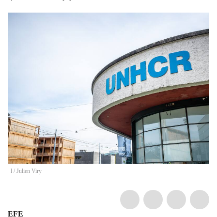
l
/
Julien Viry
EFE