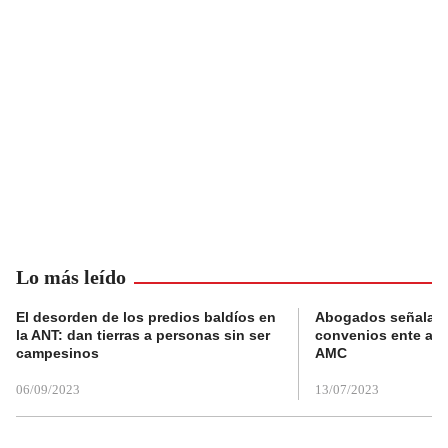
Lo más leído
El desorden de los predios baldíos en
Abogados señalan 
la ANT: dan tierras a personas sin ser
convenios ente alc
campesinos
AMC
06/09/2023
13/07/2023