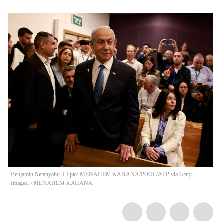
Benjamín Netanyahu. I Fpto: MENAHEM KAHANA/POOL/AFP via Getty
Images.
/
MENAHEM KAHANA