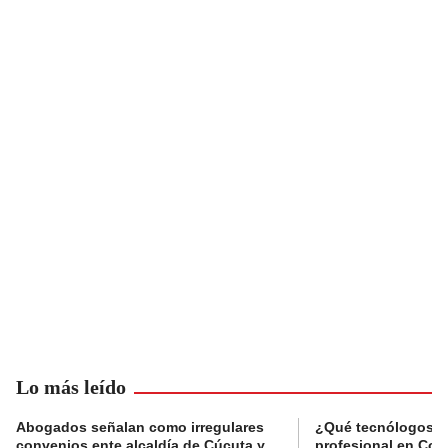
Lo más leído
Abogados señalan como irregulares
¿Qué tecnólogos re
convenios ente alcaldía de Cúcuta y
profesional en Col