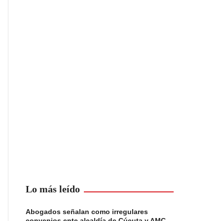
Lo más leído
Abogados señalan como irregulares
convenios ente alcaldía de Cúcuta y AMC