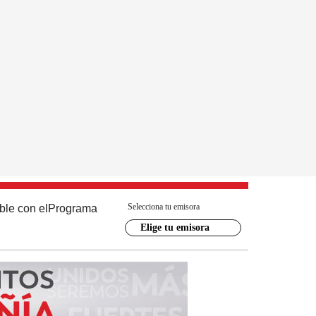
Selecciona tu emisora
ble con el
Programa
Elige tu emisora