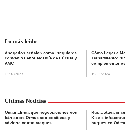
Lo más leído
Abogados señalan como irregulares
Cómo llegar a Mons
convenios ente alcaldía de Cúcuta y
TransMilenio: rutas
AMC
complementarios
13/07/2023
19/03/2024
Últimas Noticias
Omán afirma que negociaciones con
Rusia ataca empres
Irán sobre Ormuz son positivas y
Kiev e infraestructu
advierte contra ataques
buques en Odesa