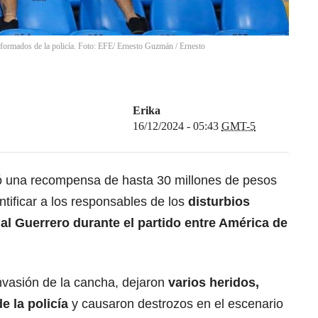
niformados de la policía. Foto: EFE/ Ernesto Guzmán
/
Ernesto
Erika
16/12/2024 - 05:43
GMT-5
ció una recompensa de hasta 30 millones de pesos
ntificar a los responsables de los
disturbios
al Guerrero durante el partido entre América de
nvasión de la cancha, dejaron
varios heridos,
e la policía
y causaron destrozos en el escenario