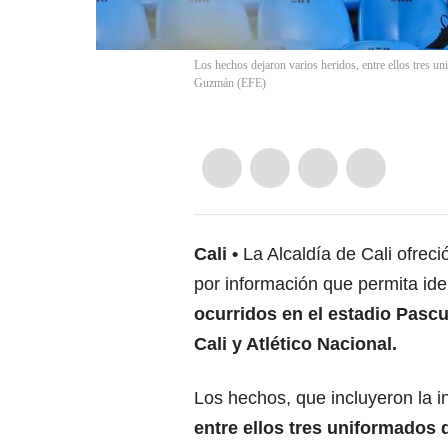
Los hechos dejaron varios heridos, entre ellos tres u
Guzmán
(
EFE
)
Cali
La Alcaldía de Cali ofre
por información que permita ide
ocurridos en el estadio Pascu
Cali y Atlético Nacional.
Los hechos, que incluyeron la i
entre ellos tres uniformados d