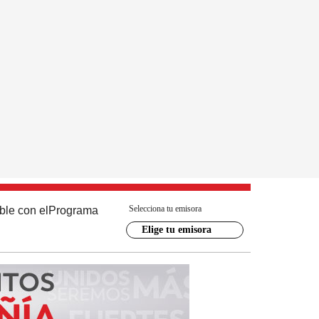
Selecciona tu emisora
ble con el
Programa
Elige tu emisora