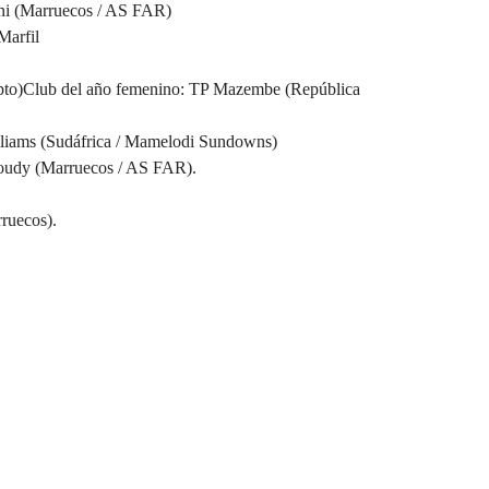
i (Marruecos / AS FAR)
Marfil
pto)Club del año femenino: TP Mazembe (República
iams (Sudáfrica / Mamelodi Sundowns)
udy (Marruecos / AS FAR).
ruecos).