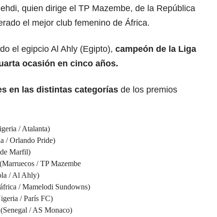
hdi, quien dirige el TP Mazembe, de la República
rado el mejor club femenino de África.
o el egipcio Al Ahly (Egipto),
campeón de la Liga
arta ocasión en cinco años.
s en las distintas categorías
de los premios
ria / Atalanta)
 / Orlando Pride)
de Marfil)
(Marruecos / TP Mazembe
a / Al Ahly)
áfrica / Mamelodi Sundowns)
geria / París FC)
(Senegal / AS Monaco)