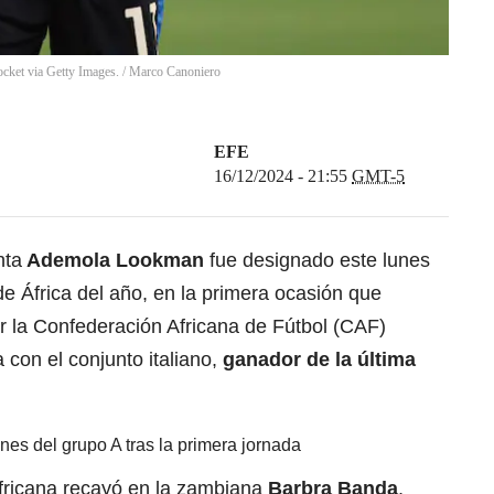
ket via Getty Images.
/
Marco Canoniero
EFE
16/12/2024 - 21:55
GMT-5
nta
Ademola Lookman
fue designado este lunes
e África del año, en la primera ocasión que
r la Confederación Africana de Fútbol (CAF)
con el conjunto italiano,
ganador de la última
nes del grupo A tras la primera jornada
 africana recayó en la zambiana
Barbra Banda
,