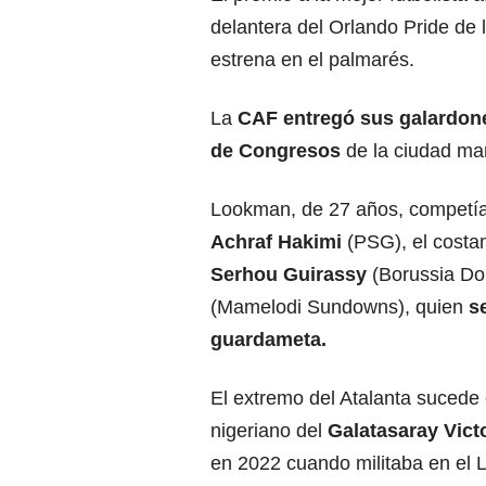
delantera del Orlando Pride de 
estrena en el palmarés.
La
CAF entregó sus galardone
de Congresos
de la ciudad ma
Lookman, de 27 años, competía p
Achraf Hakimi
(PSG), el costa
Serhou Guirassy
(Borussia Dor
(Mamelodi Sundowns), quien
se
guardameta.
El extremo del Atalanta sucede 
nigeriano del
Galatasaray Vic
en 2022 cuando militaba en el L