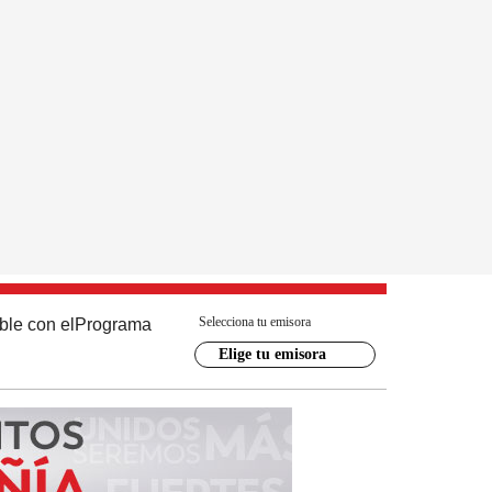
Selecciona tu emisora
ble con el
Programa
Elige tu emisora