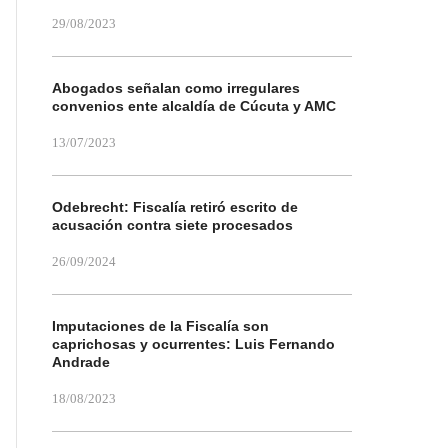
29/08/2023
Abogados señalan como irregulares
convenios ente alcaldía de Cúcuta y AMC
13/07/2023
Odebrecht: Fiscalía retiró escrito de
acusación contra siete procesados
26/09/2024
Imputaciones de la Fiscalía son
caprichosas y ocurrentes: Luis Fernando
Andrade
18/08/2023