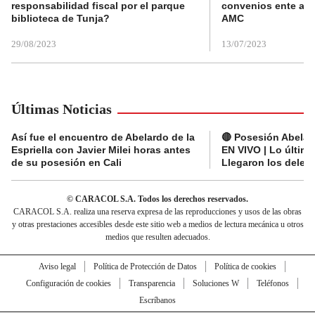
responsabilidad fiscal por el parque
convenios ente alc
biblioteca de Tunja?
AMC
29/08/2023
13/07/2023
Últimas Noticias
Así fue el encuentro de Abelardo de la
🔴 Posesión Abelard
Espriella con Javier Milei horas antes
EN VIVO | Lo últim
de su posesión en Cali
Llegaron los deleg
© CARACOL S.A. Todos los derechos reservados.
CARACOL S.A. realiza una reserva expresa de las reproducciones y usos de las obras
y otras prestaciones accesibles desde este sitio web a medios de lectura mecánica u otros
medios que resulten adecuados.
Aviso legal
Política de Protección de Datos
Política de cookies
Configuración de cookies
Transparencia
Soluciones W
Teléfonos
Escríbanos