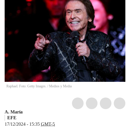
Raphael. Foto: Getty Images.
/
Medios y Media
A. María
EFE
17/12/2024 - 15:35
GMT-5