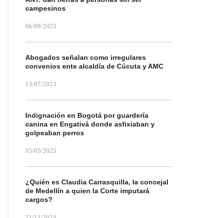
campesinos
06/09/2023
Abogados señalan como irregulares
convenios ente alcaldía de Cúcuta y AMC
13/07/2023
Indignación en Bogotá por guardería
canina en Engativá donde asfixiaban y
golpeaban perros
05/05/2025
¿Quién es Claudia Carrasquilla, la concejal
de Medellín a quien la Corte imputará
cargos?
21/11/2024