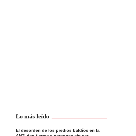
Lo más leído
El desorden de los predios baldíos en la
ANT: dan tierras a personas sin ser