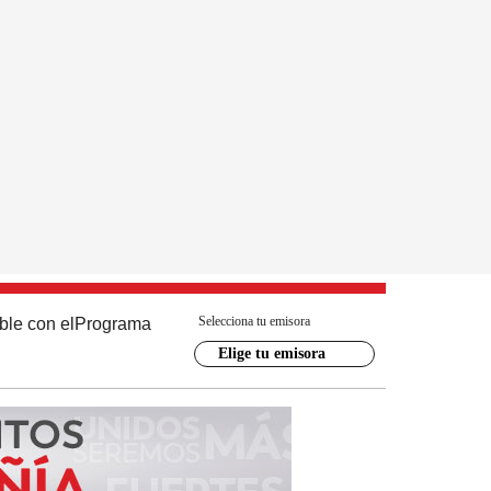
Selecciona tu emisora
ble con el
Programa
Elige tu emisora