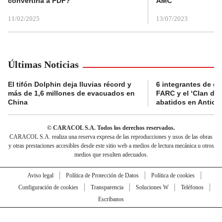
convertirla a PDF?
AMC
11/02/2025
13/07/2023
Últimas Noticias
El tifón Dolphin deja lluvias récord y
6 integrantes de di
más de 1,6 millones de evacuados en
FARC y el ‘Clan del
China
abatidos en Antioq
© CARACOL S.A. Todos los derechos reservados.
CARACOL S.A. realiza una reserva expresa de las reproducciones y usos de las obras
y otras prestaciones accesibles desde este sitio web a medios de lectura mecánica u otros
medios que resulten adecuados.
Aviso legal
Política de Protección de Datos
Política de cookies
Configuración de cookies
Transparencia
Soluciones W
Teléfonos
Escríbanos