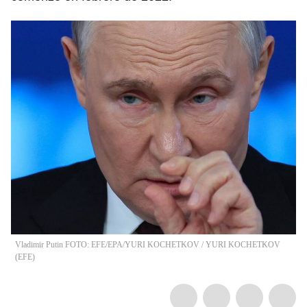
Vladimir Putin FOTO: EFE/EPA/YURI KOCHETKOV
/
YURI KOCHETKOV
(
EFE
)