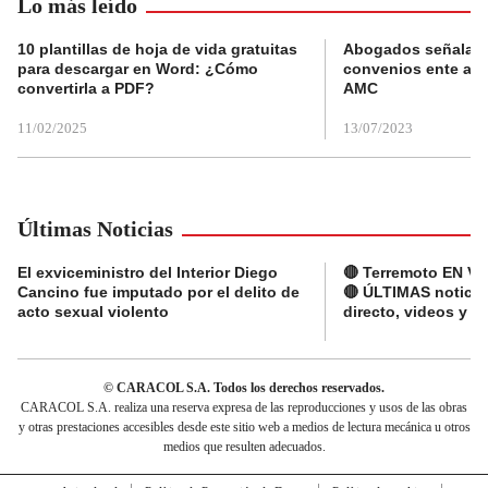
Lo más leído
10 plantillas de hoja de vida gratuitas
Abogados señalan 
para descargar en Word: ¿Cómo
convenios ente alc
convertirla a PDF?
AMC
11/02/2025
13/07/2023
Últimas Noticias
El exviceministro del Interior Diego
🔴 Terremoto EN V
Cancino fue imputado por el delito de
🔴 ÚLTIMAS noticia
acto sexual violento
directo, videos y r
© CARACOL S.A. Todos los derechos reservados.
CARACOL S.A. realiza una reserva expresa de las reproducciones y usos de las obras
y otras prestaciones accesibles desde este sitio web a medios de lectura mecánica u otros
medios que resulten adecuados.