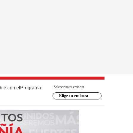
Selecciona tu emisora
ble con el
Programa
Elige tu emisora