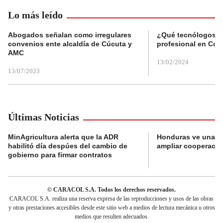
Lo más leído
Abogados señalan como irregulares
¿Qué tecnólogos re
convenios ente alcaldía de Cúcuta y
profesional en Col
AMC
13/02/2024
13/07/2023
Últimas Noticias
MinAgricultura alerta que la ADR
Honduras ve una o
habilitó día despúes del cambio de
ampliar cooperaci
gobierno para firmar contratos
© CARACOL S.A. Todos los derechos reservados.
CARACOL S.A. realiza una reserva expresa de las reproducciones y usos de las obras
y otras prestaciones accesibles desde este sitio web a medios de lectura mecánica u otros
medios que resulten adecuados.