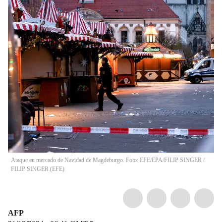
Ataque en mercado de Navidad de Magdeburgo. Foto: EFE/EPA/FILIP SINGER
/
FILIP SINGER
(
EFE
)
AFP