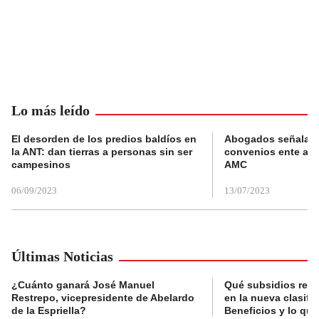
Lo más leído
El desorden de los predios baldíos en
Abogados señalan 
la ANT: dan tierras a personas sin ser
convenios ente alc
campesinos
AMC
06/09/2023
13/07/2023
Últimas Noticias
¿Cuánto ganará José Manuel
Qué subsidios reci
Restrepo, vicepresidente de Abelardo
en la nueva clasifi
de la Espriella?
Beneficios y lo qu