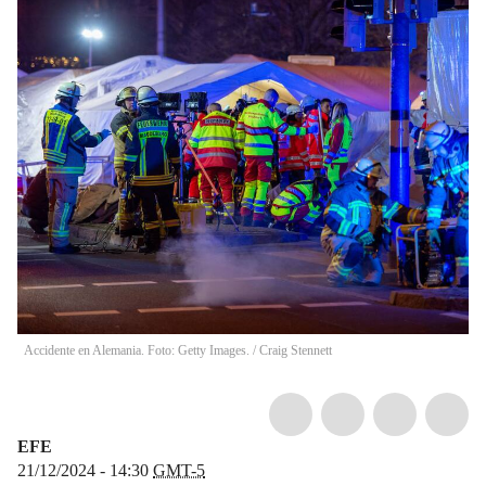
Accidente en Alemania. Foto: Getty Images.
/
Craig Stennett
EFE
21/12/2024 - 14:30
GMT-5