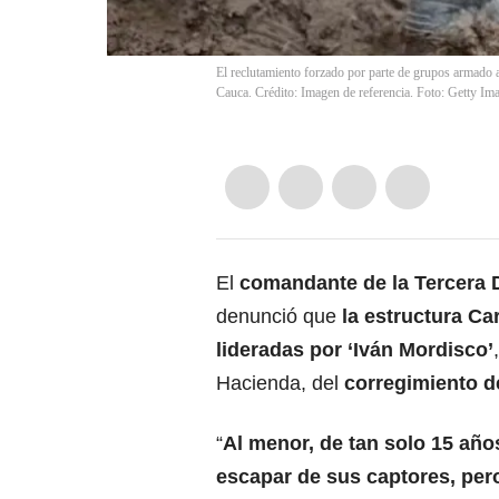
El reclutamiento forzado por parte de grupos armado 
Cauca. Crédito: Imagen de referencia. Foto: Getty Im
El
comandante de la Tercera Di
denunció que
la estructura Ca
lideradas por ‘Iván Mordisco’
,
Hacienda, del
corregimiento d
“
Al menor, de tan solo 15 años
escapar de sus captores, per