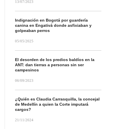
13/07/2023
Indignación en Bogotá por guardería
canina en Engativá donde asfixiaban y
golpeaban perros
05/05/2025
El desorden de los predios baldíos en la
ANT: dan tierras a personas sin ser
campesinos
06/09/2023
¿Quién es Claudia Carrasquilla, la concejal
de Medellín a quien la Corte imputará
cargos?
21/11/2024