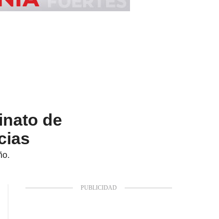
inato de
cias
ño.