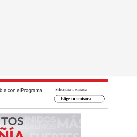
Selecciona tu emisora
ble con el
Programa
Elige tu emisora