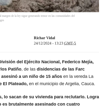
al margen de la ley sigue generando temor en las comunidades del
ages
Richar Vidal
24/12/2024 - 13:23
GMT-5
visión del Ejército Nacional, Federico Mejía,
rlos Patiño
, de las
disidencias de las Farc
asesinó a un niño de 15 años
en la vereda La
e El Plateado,
en el municipio de Argelia, Cauca.
, lo sacan de su vivienda para reclutarlo. Logra
o es brutalmente asesinado con cuatro