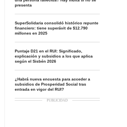
una persona fallecida? Hay multa si no se
presenta
SuperSolidaria consolidó histórico repunte
financiero: tiene superávit de $12.790
millones en 2025
Puntaje D21 en el RUI: Significado,
explicación y subsidios a los que aplica
según el Sisbén 2026
¿Habrá nueva encuesta para acceder a
subsidios de Prosperidad Social tras
entrada en vigor del RUI?