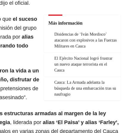
 dijo el oficial.
ló que
el suceso
Más información
isión del grupo
Disidencias de ‘Iván Mordisco’
erada por
alias
atacaron con explosivos a las Fuerzas
erando todo
Militares en Cauca
El Ejército Nacional logró frustrar
un nuevo ataque terrorista en el
ron la vida a un
Cauca
ño, disfrutar de
Cauca: La Armada adelanta la
s pretensiones de
búsqueda de una embarcación tras su
naufragio
 asesinado”.
s estructuras armadas al margen de la ley
egia
, liderada por
alias ‘El Paisa’ y alias ‘Farley’,
egalos en varias zonas del departamento del Cauca